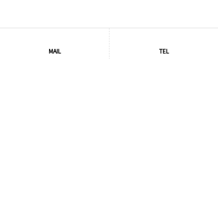
MAIL
TEL
サイトマップ
プライバシーポリシー
Copyright © 2026 永和住販有限会社 All rights Reserved.